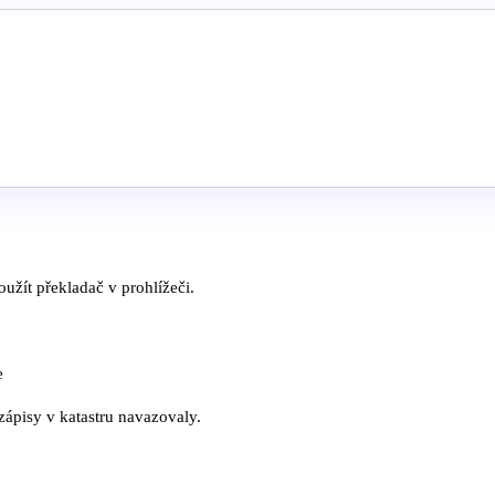
užít překladač v prohlížeči.
e
 zápisy v katastru navazovaly.