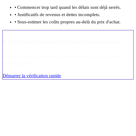
•
Commencer trop tard quand les délais sont déjà serrés.
•
Justificatifs de revenus et dettes incomplets.
•
Sous-estimer les coûts propres au-delà du prix d'achat.
Un résultat indicatif rapide maintenant ?
Environ 2 minutes pour une probabilité et une prochaine étape
recommandée.
Démarrer la vérification rapide