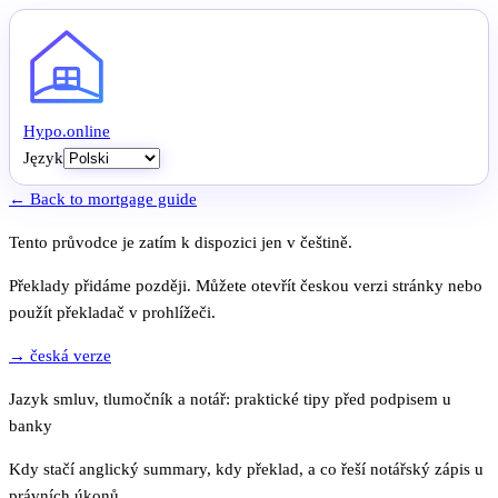
Hypo
.
online
Język
← Back to mortgage guide
Tento průvodce je zatím k dispozici jen v češtině.
Překlady přidáme později. Můžete otevřít českou verzi stránky nebo
použít překladač v prohlížeči.
→ česká verze
Jazyk smluv, tlumočník a notář: praktické tipy před podpisem u
banky
Kdy stačí anglický summary, kdy překlad, a co řeší notářský zápis u
právních úkonů.