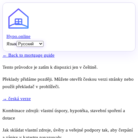
Hypo
.
online
Язык
← Back to mortgage guide
Tento průvodce je zatím k dispozici jen v češtině.
Překlady přidáme později. Můžete otevřít českou verzi stránky nebo
použít překladač v prohlížeči.
→ česká verze
Kombinace zdrojů: vlastní úspory, hypotéka, stavební spoření a
dotace
Jak skládat vlastní zdroje, úvěry a veřejné podpory tak, aby čerpání
a zápisy v katastru navazovaly.