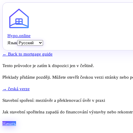
Hypo
.
online
Язык
← Back to mortgage guide
Tento průvodce je zatím k dispozici jen v češtině.
Překlady přidáme později. Můžete otevřít českou verzi stránky nebo po
→ česká verze
Stavební spoření: meziúvěr a překlenovací úvěr v praxi
Jak stavební spořitelna zapadá do financování výstavby nebo rekonst
Начать