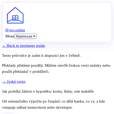
Hypo
.
online
Мова
← Back to mortgage guide
Tento průvodce je zatím k dispozici jen v češtině.
Překlady přidáme později. Můžete otevřít českou verzi stránky nebo
použít překladač v prohlížeči.
→ česká verze
Jak probíhá žádost o hypotéku: kroky, lhůty, role makléře
Od orientačního výpočtu po čerpání: co dělá banka, co vy, a kde
vstupuje odhad nemovitosti nebo developer.