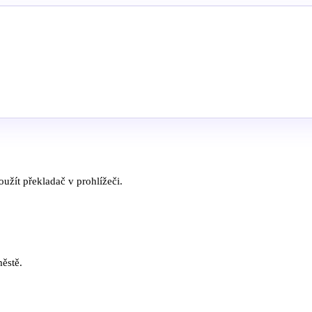
užít překladač v prohlížeči.
městě.