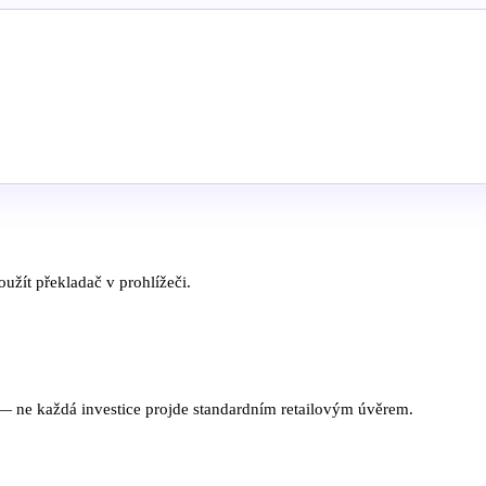
užít překladač v prohlížeči.
 — ne každá investice projde standardním retailovým úvěrem.