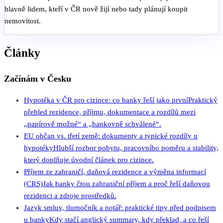
hlavně lidem, kteří v ČR nově žijí nebo tady plánují koupit
nemovitost.
Články
Začínám v Česku
Hypotéka v ČR pro cizince: co banky řeší jako první
Praktický
přehled rezidence, příjmu, dokumentace a rozdílů mezi
„papírově možné“ a „bankovně schválené“.
EU občan vs. třetí země: dokumenty a typické rozdíly u
hypotéky
Hlubší rozbor pobytu, pracovního poměru a stability,
který doplňuje úvodní článek pro cizince.
Příjem ze zahraničí, daňová rezidence a výměna informací
(CRS)
Jak banky čtou zahraniční příjem a proč řeší daňovou
rezidenci a zdroje prostředků.
Jazyk smluv, tlumočník a notář: praktické tipy před podpisem
u banky
Kdy stačí anglický summary, kdy překlad, a co řeší