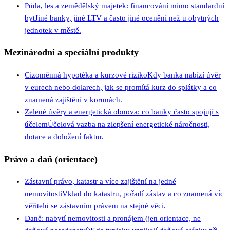
Půda, les a zemědělský majetek: financování mimo standardní
byt
Jiné banky, jiné LTV a často jiné ocenění než u obytných
jednotek v městě.
Mezinárodní a speciální produkty
Cizoměnná hypotéka a kurzové riziko
Kdy banka nabízí úvěr
v eurech nebo dolarech, jak se promítá kurz do splátky a co
znamená zajištění v korunách.
Zelené úvěry a energetická obnova: co banky často spojují s
účelem
Účelová vazba na zlepšení energetické náročnosti,
dotace a doložení faktur.
Právo a daň (orientace)
Zástavní právo, katastr a více zajištění na jedné
nemovitosti
Vklad do katastru, pořadí zástav a co znamená víc
věřitelů se zástavním právem na stejné věci.
Daně: nabytí nemovitosti a pronájem (jen orientace, ne