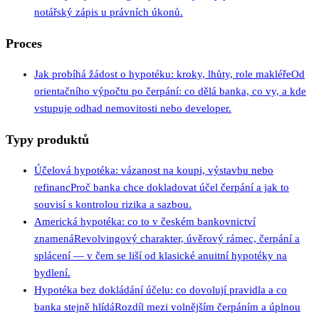
notářský zápis u právních úkonů.
Proces
Jak probíhá žádost o hypotéku: kroky, lhůty, role makléře
Od
orientačního výpočtu po čerpání: co dělá banka, co vy, a kde
vstupuje odhad nemovitosti nebo developer.
Typy produktů
Účelová hypotéka: vázanost na koupi, výstavbu nebo
refinanc
Proč banka chce dokladovat účel čerpání a jak to
souvisí s kontrolou rizika a sazbou.
Americká hypotéka: co to v českém bankovnictví
znamená
Revolvingový charakter, úvěrový rámec, čerpání a
splácení — v čem se liší od klasické anuitní hypotéky na
bydlení.
Hypotéka bez dokládání účelu: co dovolují pravidla a co
banka stejně hlídá
Rozdíl mezi volnějším čerpáním a úplnou