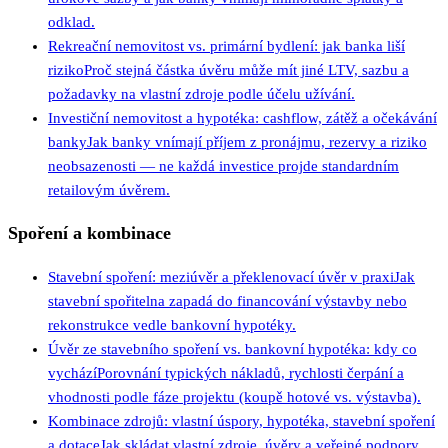
odklad.
Rekreační nemovitost vs. primární bydlení: jak banka liší
riziko
Proč stejná částka úvěru může mít jiné LTV, sazbu a
požadavky na vlastní zdroje podle účelu užívání.
Investiční nemovitost a hypotéka: cashflow, zátěž a očekávání
banky
Jak banky vnímají příjem z pronájmu, rezervy a riziko
neobsazenosti — ne každá investice projde standardním
retailovým úvěrem.
Spoření a kombinace
Stavební spoření: meziúvěr a překlenovací úvěr v praxi
Jak
stavební spořitelna zapadá do financování výstavby nebo
rekonstrukce vedle bankovní hypotéky.
Úvěr ze stavebního spoření vs. bankovní hypotéka: kdy co
vychází
Porovnání typických nákladů, rychlosti čerpání a
vhodnosti podle fáze projektu (koupě hotové vs. výstavba).
Kombinace zdrojů: vlastní úspory, hypotéka, stavební spoření
a dotace
Jak skládat vlastní zdroje, úvěry a veřejné podpory