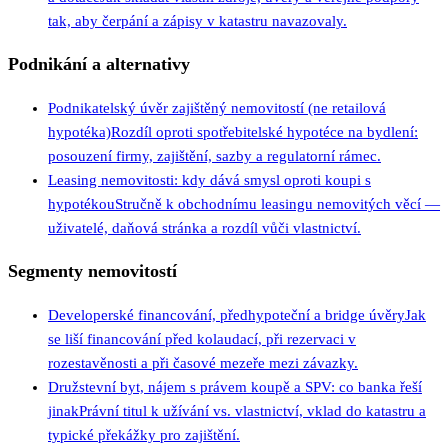
tak, aby čerpání a zápisy v katastru navazovaly.
Podnikání a alternativy
Podnikatelský úvěr zajištěný nemovitostí (ne retailová
hypotéka)
Rozdíl oproti spotřebitelské hypotéce na bydlení:
posouzení firmy, zajištění, sazby a regulatorní rámec.
Leasing nemovitosti: kdy dává smysl oproti koupi s
hypotékou
Stručně k obchodnímu leasingu nemovitých věcí —
uživatelé, daňová stránka a rozdíl vůči vlastnictví.
Segmenty nemovitostí
Developerské financování, předhypoteční a bridge úvěry
Jak
se liší financování před kolaudací, při rezervaci v
rozestavěnosti a při časové mezeře mezi závazky.
Družstevní byt, nájem s právem koupě a SPV: co banka řeší
jinak
Právní titul k užívání vs. vlastnictví, vklad do katastru a
typické překážky pro zajištění.