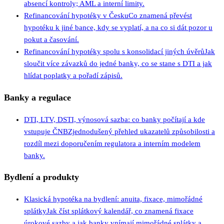
absencí kontroly; AML a interní limity.
Refinancování hypotéky v Česku
Co znamená převést
hypotéku k jiné bance, kdy se vyplatí, a na co si dát pozor u
pokut a časování.
Refinancování hypotéky spolu s konsolidací jiných úvěrů
Jak
sloučit více závazků do jedné banky, co se stane s DTI a jak
hlídat poplatky a pořadí zápisů.
Banky a regulace
DTI, LTV, DSTI, výnosová sazba: co banky počítají a kde
vstupuje ČNB
Zjednodušený přehled ukazatelů způsobilosti a
rozdíl mezi doporučením regulatora a interním modelem
banky.
Bydlení a produkty
Klasická hypotéka na bydlení: anuita, fixace, mimořádné
splátky
Jak číst splátkový kalendář, co znamená fixace
úrokové sazby a jak banky vnímají mimořádné splátky a