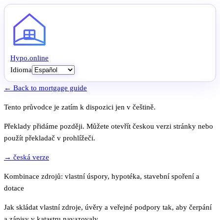
Hypo
.
online
Idioma
← Back to mortgage guide
Tento průvodce je zatím k dispozici jen v češtině.
Překlady přidáme později. Můžete otevřít českou verzi stránky nebo
použít překladač v prohlížeči.
→ česká verze
Kombinace zdrojů: vlastní úspory, hypotéka, stavební spoření a
dotace
Jak skládat vlastní zdroje, úvěry a veřejné podpory tak, aby čerpání
a zápisy v katastru navazovaly.