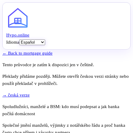
Hypo
.
online
Idioma
← Back to mortgage guide
Tento průvodce je zatím k dispozici jen v češtině.
Překlady přidáme později. Můžete otevřít českou verzi stránky nebo
použít překladač v prohlížeči.
→ česká verze
Spoludlužníci, manželé a BSM: kdo musí podepsat a jak banka
počítá domácnost
Společné jmění manželů, výjimky z notářského řádu a proč banka
často chce příjem i závazky partnera.