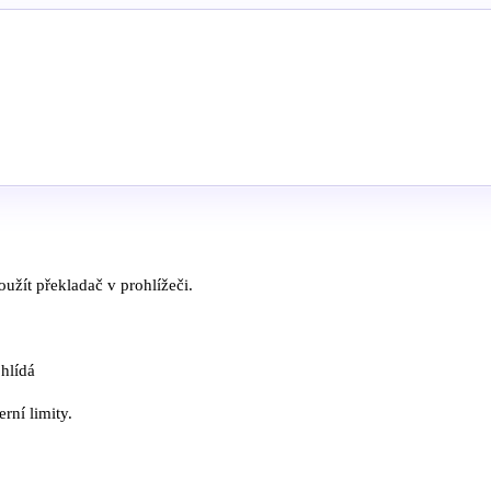
užít překladač v prohlížeči.
 hlídá
rní limity.