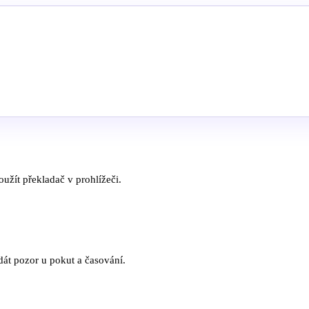
užít překladač v prohlížeči.
dát pozor u pokut a časování.