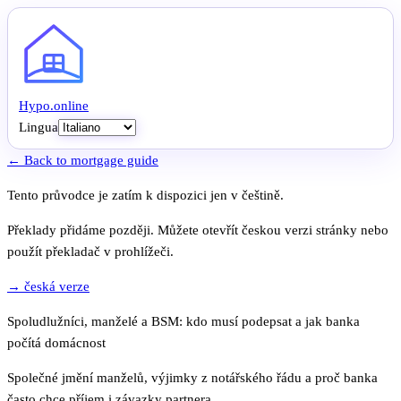
Hypo
.
online
Lingua
← Back to mortgage guide
Tento průvodce je zatím k dispozici jen v češtině.
Překlady přidáme později. Můžete otevřít českou verzi stránky nebo
použít překladač v prohlížeči.
→ česká verze
Spoludlužníci, manželé a BSM: kdo musí podepsat a jak banka
počítá domácnost
Společné jmění manželů, výjimky z notářského řádu a proč banka
často chce příjem i závazky partnera.