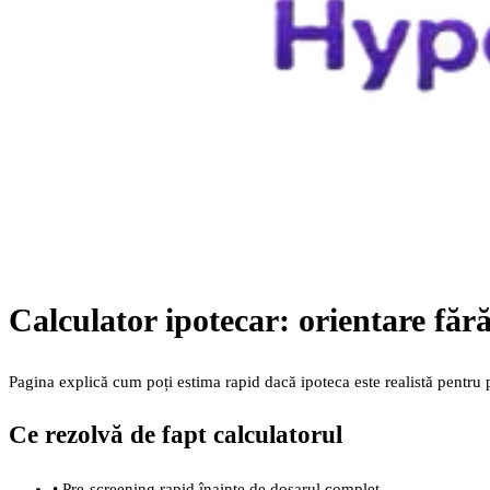
Calculator ipotecar: orientare făr
Pagina explică cum poți estima rapid dacă ipoteca este realistă pentru p
Ce rezolvă de fapt calculatorul
•
Pre-screening rapid înainte de dosarul complet.