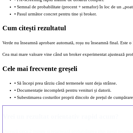
•
Semnal de probabilitate (procent + semafor) în loc de un „poat
•
Pasul următor concret pentru tine și broker.
Cum citești rezultatul
Verde nu înseamnă aprobare automată, roșu nu înseamnă final. Este o har
Cea mai mare valoare vine când un broker experimentat ajustează profi
Cele mai frecvente greșeli
•
Să începi prea târziu când termenele sunt deja strânse.
•
Documentație incompletă pentru venituri și datorii.
•
Subestimarea costurilor proprii dincolo de prețul de cumpărare
Vrei un rezultat orientativ rapid acum?
Durează circa 2 minute și returnează probabilitatea plus pasul recoma