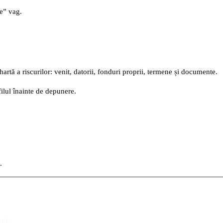
e” vag.
tă a riscurilor: venit, datorii, fonduri proprii, termene și documente.
lul înainte de depunere.
.
ndat.