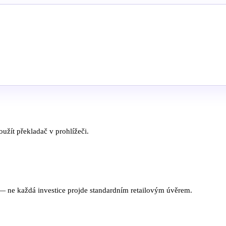
užít překladač v prohlížeči.
 — ne každá investice projde standardním retailovým úvěrem.