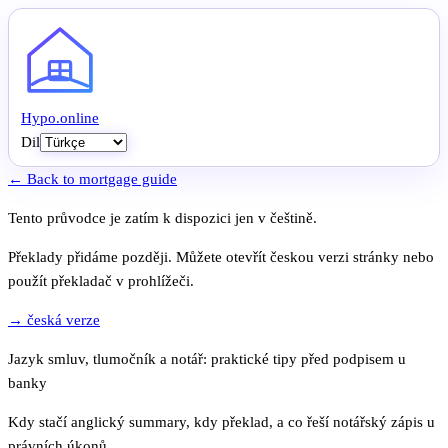
Hypo
.
online
Dil
← Back to mortgage guide
Tento průvodce je zatím k dispozici jen v češtině.
Překlady přidáme později. Můžete otevřít českou verzi stránky nebo
použít překladač v prohlížeči.
→ česká verze
Jazyk smluv, tlumočník a notář: praktické tipy před podpisem u
banky
Kdy stačí anglický summary, kdy překlad, a co řeší notářský zápis u
právních úkonů.