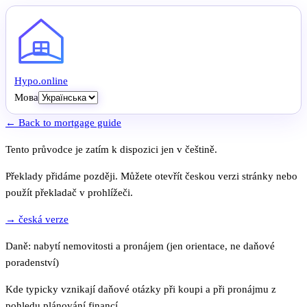
Hypo
.
online
Мова
← Back to mortgage guide
Tento průvodce je zatím k dispozici jen v češtině.
Překlady přidáme později. Můžete otevřít českou verzi stránky nebo
použít překladač v prohlížeči.
→ česká verze
Daně: nabytí nemovitosti a pronájem (jen orientace, ne daňové
poradenství)
Kde typicky vznikají daňové otázky při koupi a při pronájmu z
pohledu plánování financí.