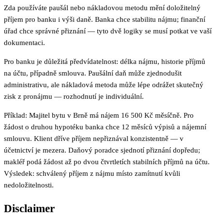
Zda používáte paušál nebo nákladovou metodu mění doložitelný
příjem pro banku i výši daně. Banka chce stabilitu nájmu; finanční
úřad chce správné přiznání — tyto dvě logiky se musí potkat ve vaší
dokumentaci.
Pro banku je důležitá předvídatelnost: délka nájmu, historie příjmů
na účtu, případně smlouva. Paušální daň může zjednodušit
administrativu, ale nákladová metoda může lépe odrážet skutečný
zisk z pronájmu — rozhodnutí je individuální.
Příklad: Majitel bytu v Brně má nájem 16 500 Kč měsíčně. Pro
žádost o druhou hypotéku banka chce 12 měsíců výpisů a nájemní
smlouvu. Klient dříve příjem nepřiznával konzistentně — v
účetnictví je mezera. Daňový poradce sjednotí přiznání dopředu;
makléř podá žádost až po dvou čtvrtletích stabilních příjmů na účtu.
Výsledek: schválený příjem z nájmu místo zamítnutí kvůli
nedoložitelnosti.
Disclaimer