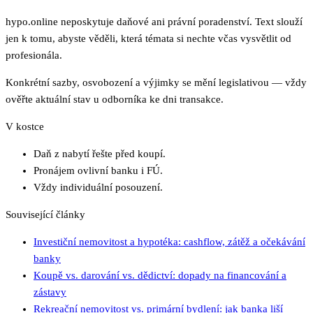
hypo.online neposkytuje daňové ani právní poradenství. Text slouží
jen k tomu, abyste věděli, která témata si nechte včas vysvětlit od
profesionála.
Konkrétní sazby, osvobození a výjimky se mění legislativou — vždy
ověřte aktuální stav u odborníka ke dni transakce.
V kostce
Daň z nabytí řešte před koupí.
Pronájem ovlivní banku i FÚ.
Vždy individuální posouzení.
Související články
Investiční nemovitost a hypotéka: cashflow, zátěž a očekávání
banky
Koupě vs. darování vs. dědictví: dopady na financování a
zástavy
Rekreační nemovitost vs. primární bydlení: jak banka liší