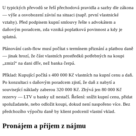
U typických převodů se řeší přechodová pravidla a sazby dle zákona
— výše a osvobození závisí na situaci (např. první vlastnické
vztahy). Před podpisem kupní smlouvy řešte s advokátem a
daňovým poradcem, zda vzniká poplatková povinnost a kdy je
splatná.
Plánování cash-flow musí počítat s termínem přiznání a platbou daně
— jinak hrozí, že část vlastních prostředků potřebných na koupi
„zmizí“ na dani dřív, než banka čerpá.
Příklad: Kupující počítá s 400 000 Kč vlastních na kupní cenu a daň.
Po konzultaci s daňovým poradcem zjistí, že daň z nabytí a
související náklady zaberou 320 000 Kč. Zbývá jen 80 000 Kč
rezervy — LTV u banky už nestačí. Řešení: snížit kupní cenu, přidat
spolužadatele, nebo odložit koupi, dokud není naspořeno více. Bez
předchozího výpočtu daně by klient podcenil vlastní vklad.
Pronájem a příjem z nájmu