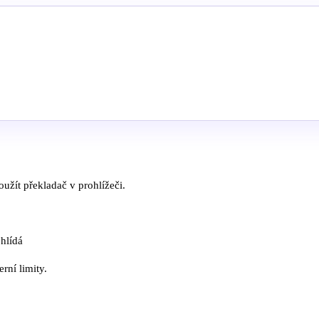
užít překladač v prohlížeči.
 hlídá
rní limity.