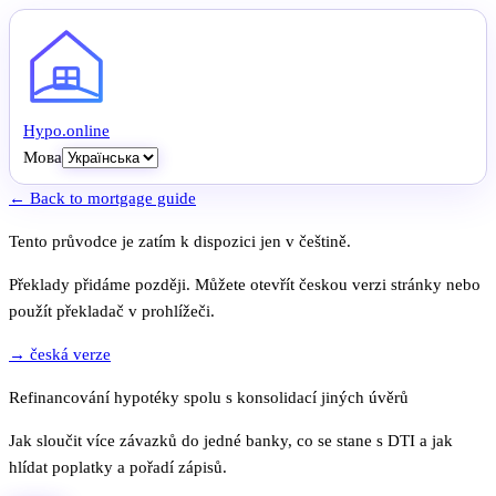
Hypo
.
online
Мова
← Back to mortgage guide
Tento průvodce je zatím k dispozici jen v češtině.
Překlady přidáme později. Můžete otevřít českou verzi stránky nebo
použít překladač v prohlížeči.
→ česká verze
Refinancování hypotéky spolu s konsolidací jiných úvěrů
Jak sloučit více závazků do jedné banky, co se stane s DTI a jak
hlídat poplatky a pořadí zápisů.