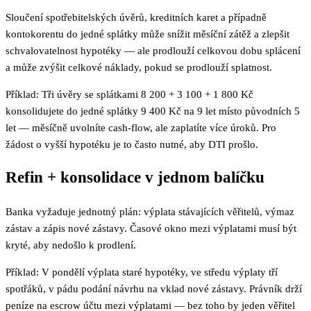
Sloučení spotřebitelských úvěrů, kreditních karet a případně
kontokorentu do jedné splátky může snížit měsíční zátěž a zlepšit
schvalovatelnost hypotéky — ale prodlouží celkovou dobu splácení
a může zvýšit celkové náklady, pokud se prodlouží splatnost.
Příklad: Tři úvěry se splátkami 8 200 + 3 100 + 1 800 Kč
konsolidujete do jedné splátky 9 400 Kč na 9 let místo původních 5
let — měsíčně uvolníte cash-flow, ale zaplatíte více úroků. Pro
žádost o vyšší hypotéku je to často nutné, aby DTI prošlo.
Refin + konsolidace v jednom balíčku
Banka vyžaduje jednotný plán: výplata stávajících věřitelů, výmaz
zástav a zápis nové zástavy. Časové okno mezi výplatami musí být
kryté, aby nedošlo k prodlení.
Příklad: V pondělí výplata staré hypotéky, ve středu výplaty tří
spotřáků, v pádu podání návrhu na vklad nové zástavy. Právník drží
peníze na escrow účtu mezi výplatami — bez toho by jeden věřitel