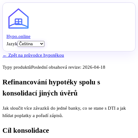
Hypo
.
online
Jazyk
← Zpět na průvodce hypotékou
Typy produktů
Poslední obsahová revize:
2026-04-18
Refinancování hypotéky spolu s
konsolidací jiných úvěrů
Jak sloučit více závazků do jedné banky, co se stane s DTI a jak
hlídat poplatky a pořadí zápisů.
Cíl konsolidace