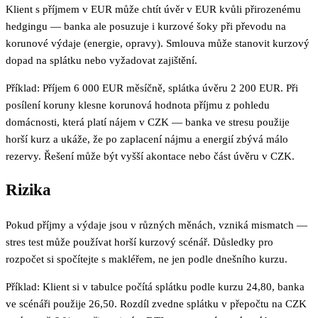
Klient s příjmem v EUR může chtít úvěr v EUR kvůli přirozenému
hedgingu — banka ale posuzuje i kurzové šoky při převodu na
korunové výdaje (energie, opravy). Smlouva může stanovit kurzový
dopad na splátku nebo vyžadovat zajištění.
Příklad: Příjem 6 000 EUR měsíčně, splátka úvěru 2 200 EUR. Při
posílení koruny klesne korunová hodnota příjmu z pohledu
domácnosti, která platí nájem v CZK — banka ve stresu použije
horší kurz a ukáže, že po zaplacení nájmu a energií zbývá málo
rezervy. Řešení může být vyšší akontace nebo část úvěru v CZK.
Rizika
Pokud příjmy a výdaje jsou v různých měnách, vzniká mismatch —
stres test může používat horší kurzový scénář. Důsledky pro
rozpočet si spočítejte s makléřem, ne jen podle dnešního kurzu.
Příklad: Klient si v tabulce počítá splátku podle kurzu 24,80, banka
ve scénáři použije 26,50. Rozdíl zvedne splátku v přepočtu na CZK