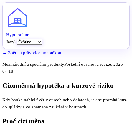
Hypo
.
online
Jazyk
← Zpět na průvodce hypotékou
Mezinárodní a speciální produkty
Poslední obsahová revize:
2026-
04-18
Cizoměnná hypotéka a kurzové riziko
Kdy banka nabízí úvěr v eurech nebo dolarech, jak se promítá kurz
do splátky a co znamená zajištění v korunách.
Proč cizí měna