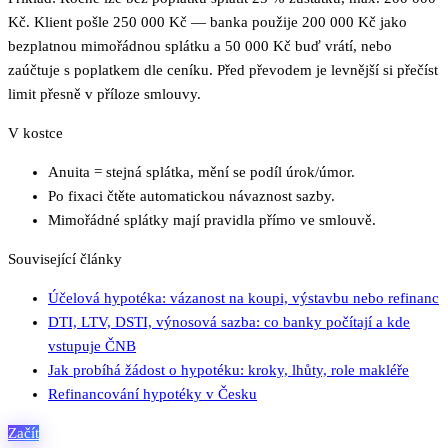
Kč. Klient pošle 250 000 Kč — banka použije 200 000 Kč jako
bezplatnou mimořádnou splátku a 50 000 Kč buď vrátí, nebo
zaúčtuje s poplatkem dle ceníku. Před převodem je levnější si přečíst
limit přesně v příloze smlouvy.
V kostce
Anuita = stejná splátka, mění se podíl úrok/úmor.
Po fixaci čtěte automatickou návaznost sazby.
Mimořádné splátky mají pravidla přímo ve smlouvě.
Související články
Účelová hypotéka: vázanost na koupi, výstavbu nebo refinanc
DTI, LTV, DSTI, výnosová sazba: co banky počítají a kde
vstupuje ČNB
Jak probíhá žádost o hypotéku: kroky, lhůty, role makléře
Refinancování hypotéky v Česku
Začít