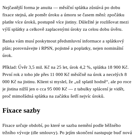
Nejčastější forma je anuita — měsíční splátka zůstává po dobu
fixace stejná, ale poměr úroku a úmoru se časem mění: zpočátku
platíte více úroků, postupně více jistiny. Důležité je rozlišovat mezi
výší splátky a celkově zaplacenými úroky za celou dobu úvěru.
Banka vám musí poskytnout předsmluvní informace a splátkový
plán; porovnávejte i RPSN, pojistné a poplatky, nejen nominální
úrok.
Příklad: Úvěr 3,5 mil. Kč na 25 let, úrok 4,2 %, splátka 18 900 Kč.
První rok z toho jde přes 11 000 Kč měsíčně na úrok a necelých 8
000 Kč na jistinu. Klient si myslel, že „už splatil hodně“, ale po roce
je jistina nižší jen o cca 95 000 Kč — z tabulky splácení je vidět,
proč mimořádná splátka na začátku šetří nejvíc úroků.
Fixace sazby
Fixace určuje období, po které se sazba nemění podle běžného
tržního vývoje (dle smlouvy). Po jejím skončení nastupuje buď nová