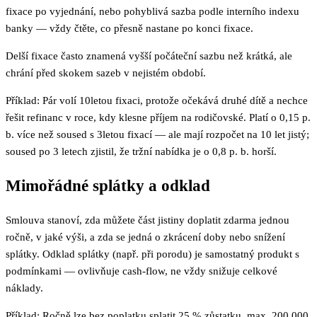
fixace po vyjednání, nebo pohyblivá sazba podle interního indexu
banky — vždy čtěte, co přesně nastane po konci fixace.
Delší fixace často znamená vyšší počáteční sazbu než krátká, ale
chrání před skokem sazeb v nejistém období.
Příklad: Pár volí 10letou fixaci, protože očekává druhé dítě a nechce
řešit refinanc v roce, kdy klesne příjem na rodičovské. Platí o 0,15 p.
b. více než soused s 3letou fixací — ale mají rozpočet na 10 let jistý;
soused po 3 letech zjistil, že tržní nabídka je o 0,8 p. b. horší.
Mimořádné splátky a odklad
Smlouva stanoví, zda můžete část jistiny doplatit zdarma jednou
ročně, v jaké výši, a zda se jedná o zkrácení doby nebo snížení
splátky. Odklad splátky (např. při porodu) je samostatný produkt s
podmínkami — ovlivňuje cash-flow, ne vždy snižuje celkové
náklady.
Příklad: Ročně lze bez poplatku splatit 25 % zůstatku, max. 200 000