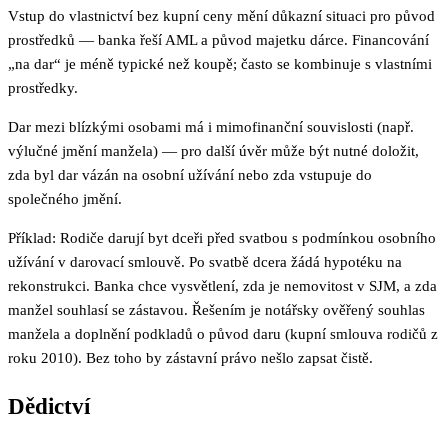
Vstup do vlastnictví bez kupní ceny mění důkazní situaci pro původ
prostředků — banka řeší AML a původ majetku dárce. Financování
„na dar“ je méně typické než koupě; často se kombinuje s vlastními
prostředky.
Dar mezi blízkými osobami má i mimofinanční souvislosti (např.
výlučné jmění manžela) — pro další úvěr může být nutné doložit,
zda byl dar vázán na osobní užívání nebo zda vstupuje do
společného jmění.
Příklad: Rodiče darují byt dceři před svatbou s podmínkou osobního
užívání v darovací smlouvě. Po svatbě dcera žádá hypotéku na
rekonstrukci. Banka chce vysvětlení, zda je nemovitost v SJM, a zda
manžel souhlasí se zástavou. Řešením je notářsky ověřený souhlas
manžela a doplnění podkladů o původ daru (kupní smlouva rodičů z
roku 2010). Bez toho by zástavní právo nešlo zapsat čistě.
Dědictví