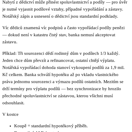
Nabytí z dědictví může přinést spoluvlastnictví a podíly — pro úvěr
je nutné vyjasnit podílové vztahy, případné vypořádání a zástavy.
Notářský zápis a usnesení o dědictví jsou standardní podklady.
Víc dědiců znamená víc podpisů a často vypořádací podíly penězi
— dokud není v katastru čistý stav, banka nemusí akceptovat
zástavu.
Příklad: Tři sourozenci dědí rodinný dům v podílech 1/3 každý.
Jeden chce dům převzít a refinancovat, ostatní chtějí výplatu.
Notářská vypořádací dohoda stanoví vykoupení podílů za 1,9 mil.
Kč celkem. Banka schválí hypotéku až po vkladu vlastnického
práva jednomu sourozenci a výmazu podílů ostatních. Mezitím se
drží termíny pro výplatu podílů — bez synchronizace by hrozilo
přechodné spoluvlastnictví se zástavou, kterou všichni musí
odsouhlasit.
V kostce
Koupě = standardní hypotékový příběh.