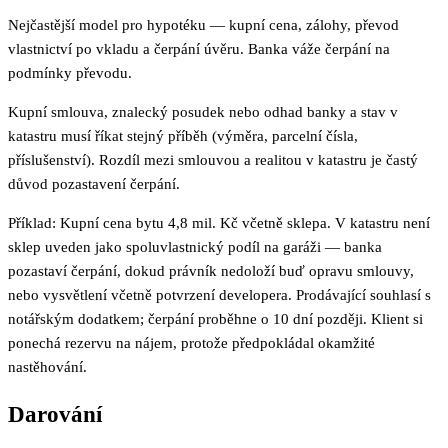
Nejčastější model pro hypotéku — kupní cena, zálohy, převod
vlastnictví po vkladu a čerpání úvěru. Banka váže čerpání na
podmínky převodu.
Kupní smlouva, znalecký posudek nebo odhad banky a stav v
katastru musí říkat stejný příběh (výměra, parcelní čísla,
příslušenství). Rozdíl mezi smlouvou a realitou v katastru je častý
důvod pozastavení čerpání.
Příklad: Kupní cena bytu 4,8 mil. Kč včetně sklepa. V katastru není
sklep uveden jako spoluvlastnický podíl na garáži — banka
pozastaví čerpání, dokud právník nedoloží buď opravu smlouvy,
nebo vysvětlení včetně potvrzení developera. Prodávající souhlasí s
notářským dodatkem; čerpání proběhne o 10 dní později. Klient si
ponechá rezervu na nájem, protože předpokládal okamžité
nastěhování.
Darování