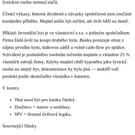
fyzickou osobu nemusí stačit.
Účetní výkazy, historie dividend a závazky společnosti jsou součástí
kreditního příběhu. Majitel může být ručitel, ale úvěr běží na firmě.
Příklad: Investiční byt je ve vlastnictví s.r.o. s jediným společníkem.
Firma žádá úvěr na koupi druhého bytu. Banka posuzuje obrat z
nájmu prvního bytu, daňovou zátěž a volné cash-flow po splátce.
Schválení je podmíněno osobním ručením majitele a vkladem 25 %
vlastních zdrojů firmy. Kdyby majitel chtěl hypotéku jako fyzická
osoba na stejný byt, dokumentace by byla jiná — makléř volí
produkt podle skutečného vlastníka v katastru.
V kostce
Titul musí být pro banku čitelný.
Družstvo = stanov a souhlasy.
SPV = firemní úvěrová logika.
Související články