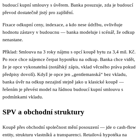
budoucí kupní smlouvy s úvěrem. Banka posuzuje, zda je budoucí
převod dostatečně jistý pro zajištění.
Fixace odkupní ceny, indexace, a kdo nese údržbu, ovlivňuje
hodnotu zástavy v budoucnu — banka modeluje i scénář, že odkup
nenastane.
Příklad: Smlouva na 3 roky nájmu s opcí koupě bytu za 3,4 mil. Kč.
Po roce chce nájemce čerpat hypotéku na odkup. Banka chce vidět,
že je opce vykonatelná (notářský zápis, vklad věcného práva pokud
předpisy dovolí). Když je opce jen „gentlemanská“ bez vkladu,
banka úvěr na odkup nezajistí stejně jako u klasické koupě —
řešením je převést model na řádnou budoucí kupní smlouvu s
podmínkami vkladu.
SPV a obchodní struktury
Koupě přes obchodní společnost mění posouzení — jde o cash-flow
entity, strukturu vlastníků a transparenci. Retailová hypotéka na