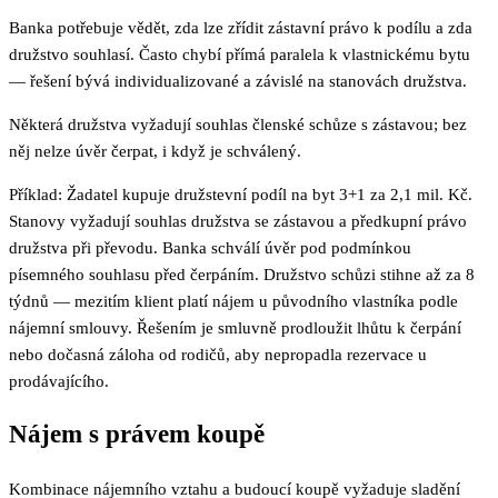
Banka potřebuje vědět, zda lze zřídit zástavní právo k podílu a zda
družstvo souhlasí. Často chybí přímá paralela k vlastnickému bytu
— řešení bývá individualizované a závislé na stanovách družstva.
Některá družstva vyžadují souhlas členské schůze s zástavou; bez
něj nelze úvěr čerpat, i když je schválený.
Příklad: Žadatel kupuje družstevní podíl na byt 3+1 za 2,1 mil. Kč.
Stanovy vyžadují souhlas družstva se zástavou a předkupní právo
družstva při převodu. Banka schválí úvěr pod podmínkou
písemného souhlasu před čerpáním. Družstvo schůzi stihne až za 8
týdnů — mezitím klient platí nájem u původního vlastníka podle
nájemní smlouvy. Řešením je smluvně prodloužit lhůtu k čerpání
nebo dočasná záloha od rodičů, aby nepropadla rezervace u
prodávajícího.
Nájem s právem koupě
Kombinace nájemního vztahu a budoucí koupě vyžaduje sladění