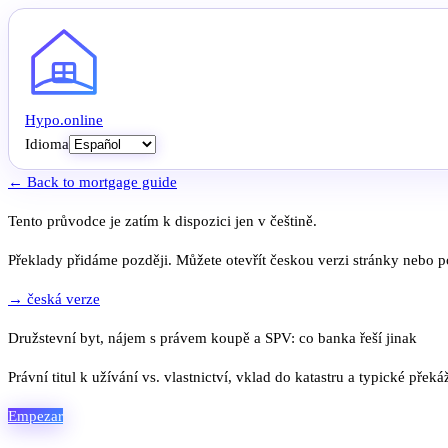
Hypo
.
online
Idioma
← Back to mortgage guide
Tento průvodce je zatím k dispozici jen v češtině.
Překlady přidáme později. Můžete otevřít českou verzi stránky nebo po
→ česká verze
Družstevní byt, nájem s právem koupě a SPV: co banka řeší jinak
Právní titul k užívání vs. vlastnictví, vklad do katastru a typické překá
Empezar