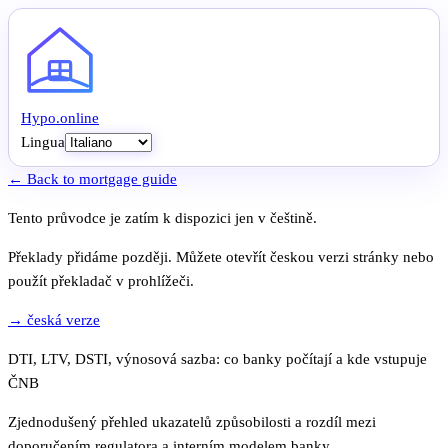
Hypo
.
online
Lingua
← Back to mortgage guide
Tento průvodce je zatím k dispozici jen v češtině.
Překlady přidáme později. Můžete otevřít českou verzi stránky nebo
použít překladač v prohlížeči.
→ česká verze
DTI, LTV, DSTI, výnosová sazba: co banky počítají a kde vstupuje
ČNB
Zjednodušený přehled ukazatelů způsobilosti a rozdíl mezi
doporučením regulatora a interním modelem banky.