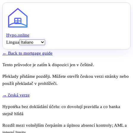
Hypo
.
online
Lingua
← Back to mortgage guide
Tento průvodce je zatím k dispozici jen v češtině.
Překlady přidáme později. Můžete otevřít českou verzi stránky nebo
použít překladač v prohlížeči.
→ česká verze
Hypotéka bez dokládání účelu: co dovolují pravidla a co banka
stejně hlídá
Rozdíl mezi volnějším čerpáním a úplnou absencí kontroly; AML a
interní limity.