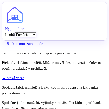
Hypo
.
online
Limbă
← Back to mortgage guide
Tento průvodce je zatím k dispozici jen v češtině.
Překlady přidáme později. Můžete otevřít českou verzi stránky nebo
použít překladač v prohlížeči.
→ česká verze
Spoludlužníci, manželé a BSM: kdo musí podepsat a jak banka
počítá domácnost
Společné jmění manželů, výjimky z notářského řádu a proč banka
často chce příjem i závazky partnera.