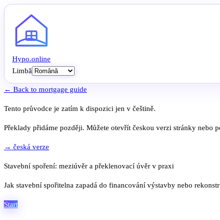
Hypo
.
online
Limbă
← Back to mortgage guide
Tento průvodce je zatím k dispozici jen v češtině.
Překlady přidáme později. Můžete otevřít českou verzi stránky nebo po
→ česká verze
Stavební spoření: meziúvěr a překlenovací úvěr v praxi
Jak stavební spořitelna zapadá do financování výstavby nebo rekonst
Start