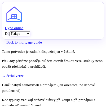
Hypo
.
online
Dil
← Back to mortgage guide
Tento průvodce je zatím k dispozici jen v češtině.
Překlady přidáme později. Můžete otevřít českou verzi stránky nebo
použít překladač v prohlížeči.
→ česká verze
Daně: nabytí nemovitosti a pronájem (jen orientace, ne daňové
poradenství)
Kde typicky vznikají daňové otázky při koupi a při pronájmu z
pohledu plánování financí.