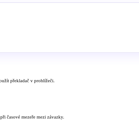
užít překladač v prohlížeči.
 a při časové mezeře mezi závazky.