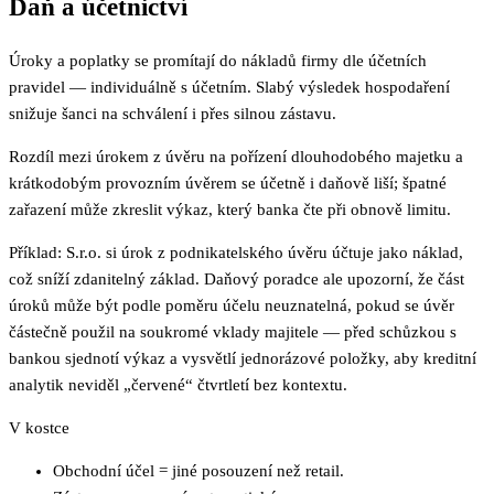
Daň a účetnictví
Úroky a poplatky se promítají do nákladů firmy dle účetních
pravidel — individuálně s účetním. Slabý výsledek hospodaření
snižuje šanci na schválení i přes silnou zástavu.
Rozdíl mezi úrokem z úvěru na pořízení dlouhodobého majetku a
krátkodobým provozním úvěrem se účetně i daňově liší; špatné
zařazení může zkreslit výkaz, který banka čte při obnově limitu.
Příklad: S.r.o. si úrok z podnikatelského úvěru účtuje jako náklad,
což sníží zdanitelný základ. Daňový poradce ale upozorní, že část
úroků může být podle poměru účelu neuznatelná, pokud se úvěr
částečně použil na soukromé vklady majitele — před schůzkou s
bankou sjednotí výkaz a vysvětlí jednorázové položky, aby kreditní
analytik neviděl „červené“ čtvrtletí bez kontextu.
V kostce
Obchodní účel = jiné posouzení než retail.