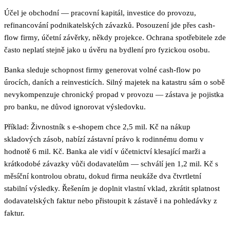
Účel je obchodní — pracovní kapitál, investice do provozu,
refinancování podnikatelských závazků. Posouzení jde přes cash-
flow firmy, účetní závěrky, někdy projekce. Ochrana spotřebitele zde
často neplatí stejně jako u úvěru na bydlení pro fyzickou osobu.
Banka sleduje schopnost firmy generovat volné cash-flow po
úrocích, daních a reinvesticích. Silný majetek na katastru sám o sobě
nevykompenzuje chronický propad v provozu — zástava je pojistka
pro banku, ne důvod ignorovat výsledovku.
Příklad: Živnostník s e-shopem chce 2,5 mil. Kč na nákup
skladových zásob, nabízí zástavní právo k rodinnému domu v
hodnotě 6 mil. Kč. Banka ale vidí v účetnictví klesající marži a
krátkodobé závazky vůči dodavatelům — schválí jen 1,2 mil. Kč s
měsíční kontrolou obratu, dokud firma neukáže dva čtvrtletní
stabilní výsledky. Řešením je doplnit vlastní vklad, zkrátit splatnost
dodavatelských faktur nebo přistoupit k zástavě i na pohledávky z
faktur.