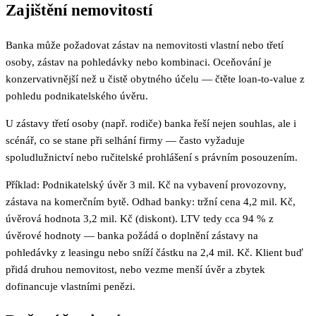
Zajištění nemovitostí
Banka může požadovat zástav na nemovitosti vlastní nebo třetí
osoby, zástav na pohledávky nebo kombinaci. Oceňování je
konzervativnější než u čistě obytného účelu — čtěte loan-to-value z
pohledu podnikatelského úvěru.
U zástavy třetí osoby (např. rodiče) banka řeší nejen souhlas, ale i
scénář, co se stane při selhání firmy — často vyžaduje
spoludlužnictví nebo ručitelské prohlášení s právním posouzením.
Příklad: Podnikatelský úvěr 3 mil. Kč na vybavení provozovny,
zástava na komerčním bytě. Odhad banky: tržní cena 4,2 mil. Kč,
úvěrová hodnota 3,2 mil. Kč (diskont). LTV tedy cca 94 % z
úvěrové hodnoty — banka požádá o doplnění zástavy na
pohledávky z leasingu nebo sníží částku na 2,4 mil. Kč. Klient buď
přidá druhou nemovitost, nebo vezme menší úvěr a zbytek
dofinancuje vlastními penězi.