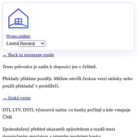
Hypo
.
online
Limbă
← Back to mortgage guide
Tento průvodce je zatím k dispozici jen v češtině.
Překlady přidáme později. Můžete otevřít českou verzi stránky nebo
použít překladač v prohlížeči.
→ česká verze
DTI, LTV, DSTI, výnosová sazba: co banky počítají a kde vstupuje
ČNB
Zjednodušený přehled ukazatelů způsobilosti a rozdíl mezi
doporučením regulatora a interním modelem banky.