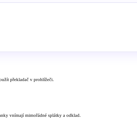
užít překladač v prohlížeči.
banky vnímají mimořádné splátky a odklad.