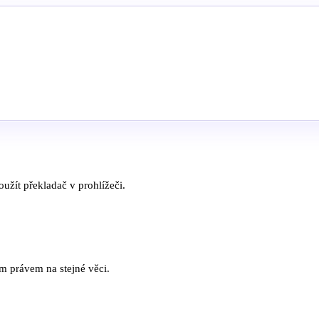
užít překladač v prohlížeči.
ím právem na stejné věci.