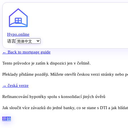
Hypo
.
online
语言
← Back to mortgage guide
Tento průvodce je zatím k dispozici jen v češtině.
Překlady přidáme později. Můžete otevřít českou verzi stránky nebo po
→ česká verze
Refinancování hypotéky spolu s konsolidací jiných úvěrů
Jak sloučit více závazků do jedné banky, co se stane s DTI a jak hlída
开始