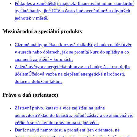
Půda, les a zemědělský majetek: financování mimo standardní
byt
Jiné banky, jiné LTV a často jiné ocenění než u obytných
jednotek v městě.
Mezinárodní a speciální produkty
Cizoměnná hypotéka a kurzové riziko
Kdy banka nabízí úvěr
v eurech nebo dolarech, jak se promítá kurz do splátky a co
znamená zajištění v korunách.
Zelené úvěry a energetická obnova: co banky často spojují s
účelem
Účelová vazba na zlepšení energetické náročnosti,
dotace a doložení faktur.
Právo a daň (orientace)
Zástavní právo, katastr a více zajištění na jedné
nemovitosti
Vklad do katastru, pořadí zástav a co znamená víc
věřitelů se zástavním právem na stejné věci.
Daně: nabytí nemovitosti a pronájem (jen orientace, ne