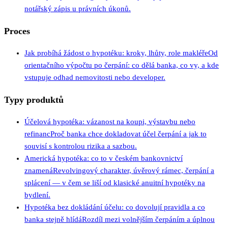
notářský zápis u právních úkonů.
Proces
Jak probíhá žádost o hypotéku: kroky, lhůty, role makléře
Od
orientačního výpočtu po čerpání: co dělá banka, co vy, a kde
vstupuje odhad nemovitosti nebo developer.
Typy produktů
Účelová hypotéka: vázanost na koupi, výstavbu nebo
refinanc
Proč banka chce dokladovat účel čerpání a jak to
souvisí s kontrolou rizika a sazbou.
Americká hypotéka: co to v českém bankovnictví
znamená
Revolvingový charakter, úvěrový rámec, čerpání a
splácení — v čem se liší od klasické anuitní hypotéky na
bydlení.
Hypotéka bez dokládání účelu: co dovolují pravidla a co
banka stejně hlídá
Rozdíl mezi volnějším čerpáním a úplnou