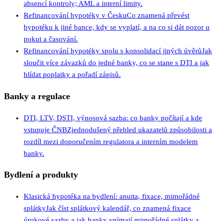
absencí kontroly; AML a interní limity.
Refinancování hypotéky v Česku
Co znamená převést
hypotéku k jiné bance, kdy se vyplatí, a na co si dát pozor u
pokut a časování.
Refinancování hypotéky spolu s konsolidací jiných úvěrů
Jak
sloučit více závazků do jedné banky, co se stane s DTI a jak
hlídat poplatky a pořadí zápisů.
Banky a regulace
DTI, LTV, DSTI, výnosová sazba: co banky počítají a kde
vstupuje ČNB
Zjednodušený přehled ukazatelů způsobilosti a
rozdíl mezi doporučením regulatora a interním modelem
banky.
Bydlení a produkty
Klasická hypotéka na bydlení: anuita, fixace, mimořádné
splátky
Jak číst splátkový kalendář, co znamená fixace
úrokové sazby a jak banky vnímají mimořádné splátky a