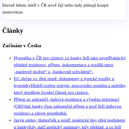
hlavně lidem, kteří v ČR nově žijí nebo tady plánují koupit
nemovitost.
Články
Začínám v Česku
Hypotéka v ČR pro cizince: co banky řeší jako první
Praktický
přehled rezidence, příjmu, dokumentace a rozdílů mezi
„papírově možné“ a „bankovně schválené“.
EU občan vs. třetí země: dokumenty a typické rozdíly u
hypotéky
Hlubší rozbor pobytu, pracovního poměru a stability,
který doplňuje úvodní článek pro cizince.
Příjem ze zahraničí, daňová rezidence a výměna informací
(CRS)
Jak banky čtou zahraniční příjem a proč řeší daňovou
rezidenci a zdroje prostředků.
Jazyk smluv, tlumočník a notář: praktické tipy před podpisem
u banky
Kdy stačí anglický summary, kdy překlad, a co řeší