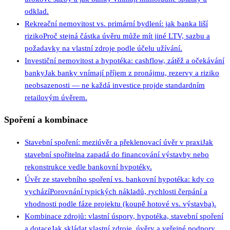
odklad.
Rekreační nemovitost vs. primární bydlení: jak banka liší
riziko
Proč stejná částka úvěru může mít jiné LTV, sazbu a
požadavky na vlastní zdroje podle účelu užívání.
Investiční nemovitost a hypotéka: cashflow, zátěž a očekávání
banky
Jak banky vnímají příjem z pronájmu, rezervy a riziko
neobsazenosti — ne každá investice projde standardním
retailovým úvěrem.
Spoření a kombinace
Stavební spoření: meziúvěr a překlenovací úvěr v praxi
Jak
stavební spořitelna zapadá do financování výstavby nebo
rekonstrukce vedle bankovní hypotéky.
Úvěr ze stavebního spoření vs. bankovní hypotéka: kdy co
vychází
Porovnání typických nákladů, rychlosti čerpání a
vhodnosti podle fáze projektu (koupě hotové vs. výstavba).
Kombinace zdrojů: vlastní úspory, hypotéka, stavební spoření
a dotace
Jak skládat vlastní zdroje, úvěry a veřejné podpory