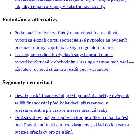
tak, aby čerpání a zápisy v katastru navazovaly.
Podnikání a alternativy
Podnikatelský úvěr zajištěný nemovitostí (ne retailová
hypotéka)
Rozdíl oproti spotřebitelské hypotéce na bydlení:
posouzení firmy, zajištění, sazby a regulatorní rámec.
Leasing nemovitosti: kdy dává smysl oproti koupi s
hypotékou
Stručně k obchodnímu leasingu nemovitých věcí —
uživatelé, daňová stránka a rozdíl vůči vlastnictví.
Segmenty nemovitostí
Developerské financování, předhypoteční a bridge úvěry
Jak
se liší financování před kolaudací, při rezervaci v
rozestavěnosti a při časové mezeře mezi závazky.
Družstevní byt, nájem s právem koupě a SPV: co banka řeší
jinak
Právní titul k užívání vs. vlastnictví, vklad do katastru a
typické překážky pro zajištění.