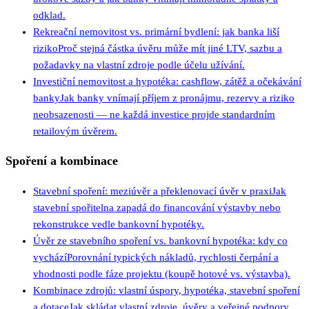
odklad.
Rekreační nemovitost vs. primární bydlení: jak banka liší
riziko
Proč stejná částka úvěru může mít jiné LTV, sazbu a
požadavky na vlastní zdroje podle účelu užívání.
Investiční nemovitost a hypotéka: cashflow, zátěž a očekávání
banky
Jak banky vnímají příjem z pronájmu, rezervy a riziko
neobsazenosti — ne každá investice projde standardním
retailovým úvěrem.
Spoření a kombinace
Stavební spoření: meziúvěr a překlenovací úvěr v praxi
Jak
stavební spořitelna zapadá do financování výstavby nebo
rekonstrukce vedle bankovní hypotéky.
Úvěr ze stavebního spoření vs. bankovní hypotéka: kdy co
vychází
Porovnání typických nákladů, rychlosti čerpání a
vhodnosti podle fáze projektu (koupě hotové vs. výstavba).
Kombinace zdrojů: vlastní úspory, hypotéka, stavební spoření
a dotace
Jak skládat vlastní zdroje, úvěry a veřejné podpory