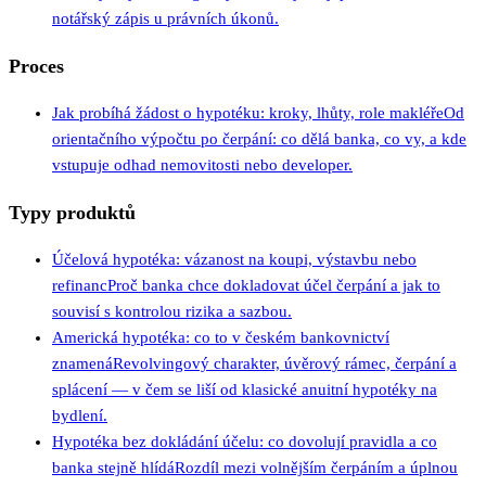
notářský zápis u právních úkonů.
Proces
Jak probíhá žádost o hypotéku: kroky, lhůty, role makléře
Od
orientačního výpočtu po čerpání: co dělá banka, co vy, a kde
vstupuje odhad nemovitosti nebo developer.
Typy produktů
Účelová hypotéka: vázanost na koupi, výstavbu nebo
refinanc
Proč banka chce dokladovat účel čerpání a jak to
souvisí s kontrolou rizika a sazbou.
Americká hypotéka: co to v českém bankovnictví
znamená
Revolvingový charakter, úvěrový rámec, čerpání a
splácení — v čem se liší od klasické anuitní hypotéky na
bydlení.
Hypotéka bez dokládání účelu: co dovolují pravidla a co
banka stejně hlídá
Rozdíl mezi volnějším čerpáním a úplnou