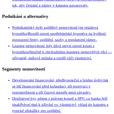
tak, aby čerpání a zápisy v katastru navazovaly.
Podnikání a alternativy
Podnikatelský úvěr zajištěný nemovitostí (ne retailová
hypotéka)
Rozdíl oproti spotřebitelské hypotéce na bydlení:
posouzení firmy, zajištění, sazby a regulatorní rámec.
Leasing nemovitosti: kdy dává smysl oproti koupi s
hypotékou
Stručně k obchodnímu leasingu nemovitých věcí —
uživatelé, daňová stránka a rozdíl vůči vlastnictví.
Segmenty nemovitostí
Developerské financování, předhypoteční a bridge úvěry
Jak
se liší financování před kolaudací, při rezervaci v
rozestavěnosti a při časové mezeře mezi závazky.
Družstevní byt, nájem s právem koupě a SPV: co banka řeší
jinak
Právní titul k užívání vs. vlastnictví, vklad do katastru a
typické překážky pro zajištění.