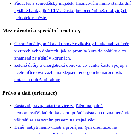
Půda, les a zemědělský majetek: financování mimo standardní
byt
Jiné banky, jiné LTV a často jiné ocenění než u obytných
jednotek v městě.
Mezinárodní a speciální produkty
Cizoměnná hypotéka a kurzové riziko
Kdy banka nabízí úvěr
v eurech nebo dolarech, jak se promítá kurz do splátky a co
znamená zajištění v korunách.
Zelené úvěry a energetická obnova: co banky často spojují s
účelem
Účelová vazba na zlepšení energetické náročnosti,
dotace a doložení faktur.
Právo a daň (orientace)
Zástavní právo, katastr a více zajištění na jedné
nemovitosti
Vklad do katastru, pořadí zástav a co znamená víc
věřitelů se zástavním právem na stejné věci.
Daně: nabytí nemovitosti a pronájem (jen orientace, ne