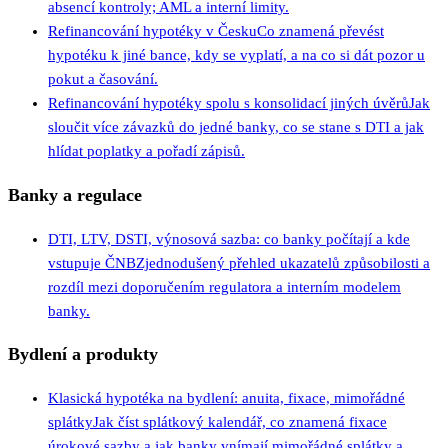
absencí kontroly; AML a interní limity.
Refinancování hypotéky v Česku
Co znamená převést
hypotéku k jiné bance, kdy se vyplatí, a na co si dát pozor u
pokut a časování.
Refinancování hypotéky spolu s konsolidací jiných úvěrů
Jak
sloučit více závazků do jedné banky, co se stane s DTI a jak
hlídat poplatky a pořadí zápisů.
Banky a regulace
DTI, LTV, DSTI, výnosová sazba: co banky počítají a kde
vstupuje ČNB
Zjednodušený přehled ukazatelů způsobilosti a
rozdíl mezi doporučením regulatora a interním modelem
banky.
Bydlení a produkty
Klasická hypotéka na bydlení: anuita, fixace, mimořádné
splátky
Jak číst splátkový kalendář, co znamená fixace
úrokové sazby a jak banky vnímají mimořádné splátky a