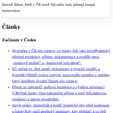
hlavně lidem, kteří v ČR nově žijí nebo tady plánují koupit
nemovitost.
Články
Začínám v Česku
Hypotéka v ČR pro cizince: co banky řeší jako první
Praktický
přehled rezidence, příjmu, dokumentace a rozdílů mezi
„papírově možné“ a „bankovně schválené“.
EU občan vs. třetí země: dokumenty a typické rozdíly u
hypotéky
Hlubší rozbor pobytu, pracovního poměru a stability,
který doplňuje úvodní článek pro cizince.
Příjem ze zahraničí, daňová rezidence a výměna informací
(CRS)
Jak banky čtou zahraniční příjem a proč řeší daňovou
rezidenci a zdroje prostředků.
Jazyk smluv, tlumočník a notář: praktické tipy před podpisem
u banky
Kdy stačí anglický summary, kdy překlad, a co řeší